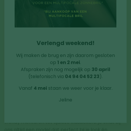
Verlengd weekend!
Wij maken de brug en zijn daarom gesloten
op
1 en 2 mei
.
Afspraken zijn nog mogelijk op
30 april
(telefonisch via
04 94 04 52 23
).
STIJLVOL BESCHERMD IN DE ZON
Vanaf
4 mei
staan we weer voor je klaar.
Jeline
Bescherm je ogen in stijl met onze zonnebrillen. Van
trendy monturen tot tijdloze klassiekers: je vindt bij
ons altijd een model dat perfect bij je look én