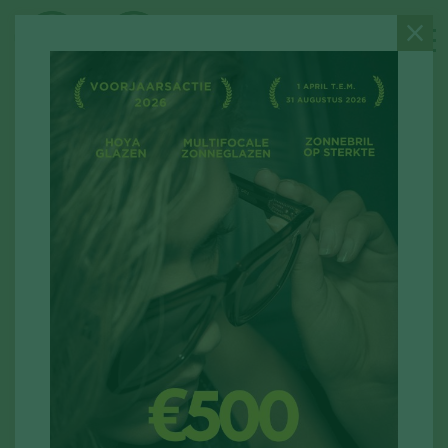
/
/
Home
Ons aanbod
Zonnebrillen
ZONNEBRILLEN