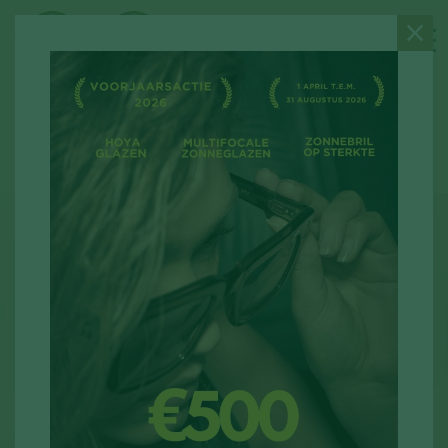
Goed om
Nieuwe regels
/
/
/
Home
Nieuwtjes
te weten
terugbetaling RIZIV