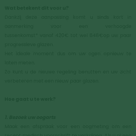
Wat betekent dit voor u?
Dankzij deze aanpassing komt u sinds kort in
aanmerking voor een verhoogde
tussenkomst* vanaf 420€ tot wel 648€op uw paar
progressieve glazen.
Het ideale moment dus om uw ogen opnieuw te
laten meten.
Zo kunt u de nieuwe regeling benutten en uw zicht
verbeteren met een nieuw paar glazen.
Hoe gaat u te werk?
1. Bezoek uw oogarts
Maak een afspraak voor een oogmeting om een
recent medisch voorschrift te verkrijgen. Als u al een