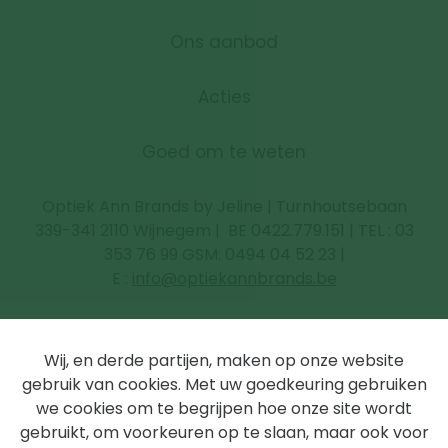
Ons aanbod
Acties
Goed om te weten
Optiek Ann Brands by Jeline | Turnhoutsebaan
339-341 2110 Wijnegem | BE 0422.779.151 | TEL : 03
353 76 99 GSM: 0494 04 52 23 |
E :
info@optiekannbrands.be
Privacy/bedrijfsgegevens
Wij, en derde partijen, maken op onze website
gebruik van cookies. Met uw goedkeuring gebruiken
we cookies om te begrijpen hoe onze site wordt
Disclaimer
gebruikt, om voorkeuren op te slaan, maar ook voor