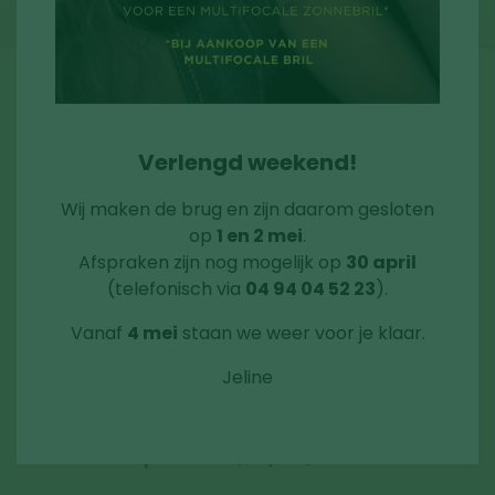
NIEUWE REGELS TERUGBETALING
RIZIV
Verlengd weekend!
Wij maken de brug en zijn daarom gesloten
Dankzij een recente aanpassing in de regelgeving
op
1 en 2 mei
.
van het RIZIV is de terugbetalingsregeling voor
Afspraken zijn nog mogelijk op
30 april
(telefonisch via
04 94 04 52 23
).
brillenglazen gewijzigd.
Vanaf
4 mei
staan we weer voor je klaar.
Voortaan hebt u ook met een sterkte van -6,00
Jeline
of +6,00 recht op een verhoogde
tussenkomst. Deze nieuwe regeling vervangt de
eerdere drempel van -8,25 / + 8,25.